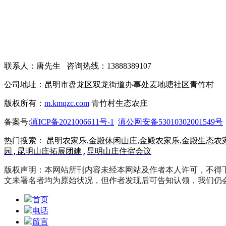
联系人：唐先生 咨询热线：13888389107
公司地址：昆明市盘龙区双龙街道办事处麦地塘社区青竹村
版权所有：
m.kmqzc.com
青竹村生态农庄
备案号:
滇ICP备2021006611号-1
滇公网安备53010302001549号
热门搜索：
昆明农家乐
,
金殿休闲山庄
,
金殿农家乐
,
金殿生态农
,
昆明山庄拓展团建
,
昆明山庄住宿会议
园
版权声明：本网站所刊内容未经本网站及作者本人许可，不得
文未署名者均为原始状况，但作者发现后可告知认领，我们仍
首页
电话
留言