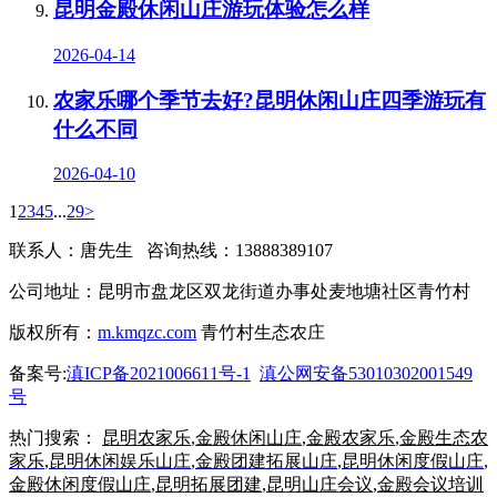
昆明金殿休闲山庄游玩体验怎么样
2026-04-14
农家乐哪个季节去好?昆明休闲山庄四季游玩有
什么不同
2026-04-10
1
2
3
4
5
...
29
>
联系人：唐先生 咨询热线：13888389107
公司地址：昆明市盘龙区双龙街道办事处麦地塘社区青竹村
版权所有：
m.kmqzc.com
青竹村生态农庄
备案号:
滇ICP备2021006611号-1
滇公网安备53010302001549
号
热门搜索：
昆明农家乐
,
金殿休闲山庄
,
金殿农家乐
,
金殿生态农
家乐
,
昆明休闲娱乐山庄
,
金殿团建拓展山庄
,
昆明休闲度假山庄
,
金殿休闲度假山庄
,
昆明拓展团建
,
昆明山庄会议
,
金殿会议培训